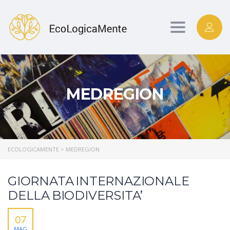
Toggle
navigation
MEDREGION
ECOLOGICAMENTE
>
MEDREGION
GIORNATA INTERNAZIONALE
DELLA BIODIVERSITA’
07
MAG