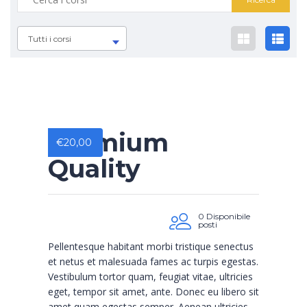
Tutti i corsi
Premium
€
20,00
Quality
0 Disponibile
posti
Pellentesque habitant morbi tristique senectus
et netus et malesuada fames ac turpis egestas.
Vestibulum tortor quam, feugiat vitae, ultricies
eget, tempor sit amet, ante. Donec eu libero sit
amet quam egestas semper. Aenean ultricies