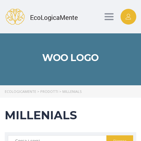
Toggle
navigation
WOO LOGO
ECOLOGICAMENTE
>
PRODOTTI
>
MILLENIALS
MILLENIALS