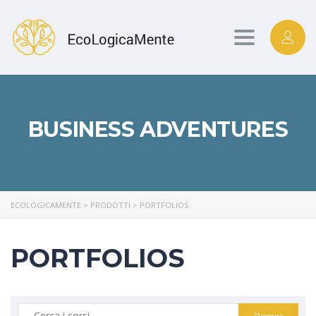
Toggle
navigation
BUSINESS ADVENTURES
ECOLOGICAMENTE
>
PRODOTTI
>
PORTFOLIOS
PORTFOLIOS