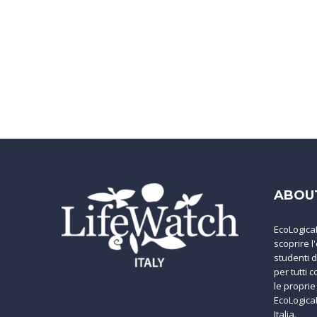
ABOU
EcoLogica
scoprire l
studenti d
per tutti 
le propri
EcoLogica
Italia.